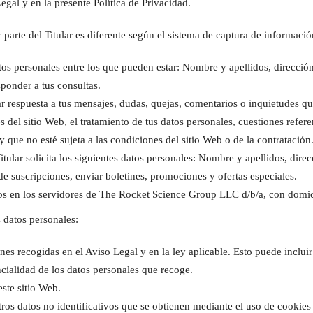
gal y en la presente Política de Privacidad.
 parte del Titular es diferente según el sistema de captura de informació
datos personales entre los que pueden estar: Nombre y apellidos, direcci
sponder a tus consultas.
dar respuesta a tus mensajes, dudas, quejas, comentarios o inquietudes qu
és del sitio Web, el tratamiento de tus datos personales, cuestiones referen
 que no esté sujeta a las condiciones del sitio Web o de la contratación
itular solicita los siguientes datos personales: Nombre y apellidos, dir
a de suscripciones, enviar boletines, promociones y ofertas especiales.
cados en los servidores de The Rocket Science Group LLC d/b/a, con dom
s datos personales:
nes recogidas en el Aviso Legal y en la ley aplicable. Esto puede inclui
ncialidad de los datos personales que recoge.
este sitio Web.
 otros datos no identificativos que se obtienen mediante el uso de cook